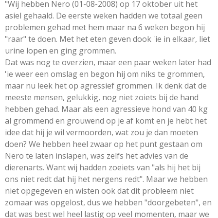
"Wij hebben Nero (01-08-2008) op 17 oktober uit het
asiel gehaald. De eerste weken hadden we totaal geen
problemen gehad met hem maar na 6 weken begon hij
"raar" te doen. Met het eten geven dook 'ie in elkaar, liet
urine lopen en ging grommen.
Dat was nog te overzien, maar een paar weken later had
'ie weer een omslag en begon hij om niks te grommen,
maar nu leek het op agressief grommen. Ik denk dat de
meeste mensen, gelukkig, nog niet zoiets bij de hand
hebben gehad. Maar als een agressieve hond van 40 kg
al grommend en grouwend op je af komt en je hebt het
idee dat hij je wil vermoorden, wat zou je dan moeten
doen? We hebben heel zwaar op het punt gestaan om
Nero te laten inslapen, was zelfs het advies van de
dierenarts. Want wij hadden zoeiets van "als hij het bij
ons niet redt dat hij het nergens redt". Maar we hebben
niet opgegeven en wisten ook dat dit probleem niet
zomaar was opgelost, dus we hebben "doorgebeten", en
dat was best wel heel lastig op veel momenten, maar we