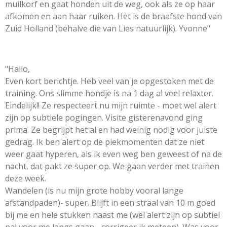
muilkorf en gaat honden uit de weg, ook als ze op haar
afkomen en aan haar ruiken. Het is de braafste hond van
Zuid Holland (behalve die van Lies natuurlijk). Yvonne"
"Hallo,
Even kort berichtje. Heb veel van je opgestoken met de
training. Ons slimme hondje is na 1 dag al veel relaxter.
Eindelijk!! Ze respecteert nu mijn ruimte - moet wel alert
zijn op subtiele pogingen. Visite gisterenavond ging
prima. Ze begrijpt het al en had weinig nodig voor juiste
gedrag. Ik ben alert op de piekmomenten dat ze niet
weer gaat hyperen, als ik even weg ben geweest of na de
nacht, dat pakt ze super op. We gaan verder met trainen
deze week.
Wandelen (is nu mijn grote hobby vooral lange
afstandpaden)- super. Blijft in een straal van 10 m goed
bij me en hele stukken naast me (wel alert zijn op subtiel
pal voor me langs gaan - corrigeer ik meteen). Was voor