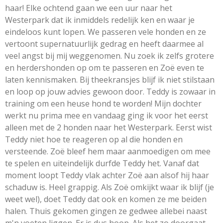
haar! Elke ochtend gaan we een uur naar het
Westerpark dat ik inmiddels redelijk ken en waar je
eindeloos kunt lopen. We passeren vele honden en ze
vertoont supernatuurlijk gedrag en heeft daarmee al
veel angst bij mij weggenomen. Nu zoek ik zelfs grotere
en herdershonden op om te passeren en Zoë even te
laten kennismaken. Bij theekransjes blijf ik niet stilstaan
en loop op jouw advies gewoon door. Teddy is zowaar in
training om een heuse hond te worden! Mijn dochter
werkt nu prima mee en vandaag ging ik voor het eerst
alleen met de 2 honden naar het Westerpark. Eerst wist
Teddy niet hoe te reageren op al die honden en
versteende. Zoë bleef hem maar aanmoedigen om mee
te spelen en uiteindelijk durfde Teddy het. Vanaf dat
moment loopt Teddy vlak achter Zoë aan alsof hij haar
schaduw is. Heel grappig. Als Zoë omkijkt waar ik blijf (je
weet wel), doet Teddy dat ook en komen ze me beiden
halen. Thuis gekomen gingen ze gedwee allebei naast
m'n voeten liggen. Er is dus hoop. Als het zo doorgaat,