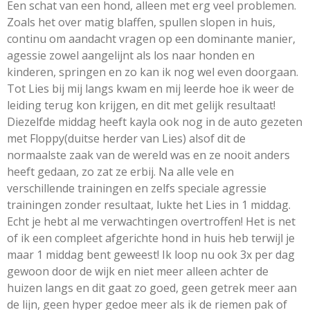
Een schat van een hond, alleen met erg veel problemen.
Zoals het over matig blaffen, spullen slopen in huis,
continu om aandacht vragen op een dominante manier,
agessie zowel aangelijnt als los naar honden en
kinderen, springen en zo kan ik nog wel even doorgaan.
Tot Lies bij mij langs kwam en mij leerde hoe ik weer de
leiding terug kon krijgen, en dit met gelijk resultaat!
Diezelfde middag heeft kayla ook nog in de auto gezeten
met Floppy(duitse herder van Lies) alsof dit de
normaalste zaak van de wereld was en ze nooit anders
heeft gedaan, zo zat ze erbij. Na alle vele en
verschillende trainingen en zelfs speciale agressie
trainingen zonder resultaat, lukte het Lies in 1 middag.
Echt je hebt al me verwachtingen overtroffen! Het is net
of ik een compleet afgerichte hond in huis heb terwijl je
maar 1 middag bent geweest! Ik loop nu ook 3x per dag
gewoon door de wijk en niet meer alleen achter de
huizen langs en dit gaat zo goed, geen getrek meer aan
de lijn, geen hyper gedoe meer als ik de riemen pak of