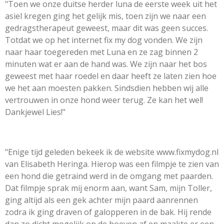
"Toen we onze duitse herder luna de eerste week uit het
asiel kregen ging het gelijk mis, toen zijn we naar een
gedragstherapeut geweest, maar dit was geen succes.
Totdat we op het internet fix my dog vonden. We zijn
naar haar toegereden met Luna en ze zag binnen 2
minuten wat er aan de hand was. We zijn naar het bos
geweest met haar roedel en daar heeft ze laten zien hoe
we het aan moesten pakken. Sindsdien hebben wij alle
vertrouwen in onze hond weer terug. Ze kan het wel!
Dankjewel Lies!"
"Enige tijd geleden bekeek ik de website www.fixmydog.nl
van Elisabeth Heringa. Hierop was een filmpje te zien van
een hond die getraind werd in de omgang met paarden.
Dat filmpje sprak mij enorm aan, want Sam, mijn Toller,
ging altijd als een gek achter mijn paard aanrennen
zodra ik ging draven of galopperen in de bak. Hij rende
dan zo dicht mogelijk op de hoeven af en maakte er een