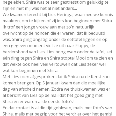
begeleiden. Shira was te zeer gestresst om gelukkig te
zijn en met mij was het al niet anders…
We kwamen terecht bij Lies Heringa, waarmee we kennis
maakten, om te kijken of zij iets kon beginnen met Shira.
Ik trof een jonge vrouw aan met zo’n natuurlijk
overwicht op de honden die er waren, dat ik beduusd
was. Shira ging angstig onder de eettafel liggen en op
een gegeven moment viel ze uit naar Floppy, de
herdershond van Lies. Lies boog even onder de tafel, zei
één ding tegen Shira en Shira stopte! Mooi om te zien en
dat wekte ook heel veel vertouwen dat Lies zeker wel
wat kon beginnen met Shira.
Met Lies toen afgesproken dat ik Shira na de Kerst zou
komen brengen. Op 5 januari kwam dan die moeilijke
dag van afscheid nemen. Zodra we thuiskwamen was er
al bericht van Lies op de mail dat het goed ging met
Shira en er waren al de eerste foto’s!
En dat contact is al die tijd gebleven, mails met foto’s van
Shira, mails met begrip voor het verdriet over het gemis!